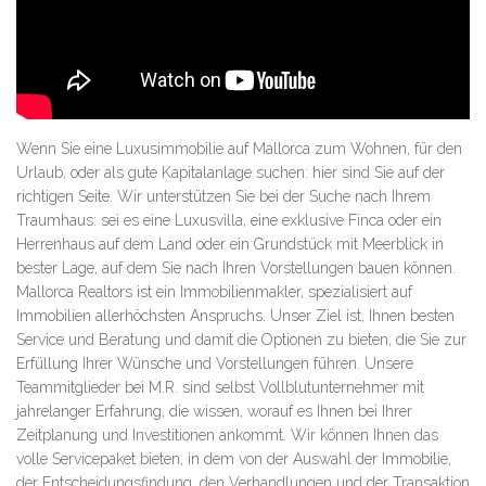
Wenn Sie eine Luxusimmobilie auf Mallorca zum Wohnen, für den
Urlaub, oder als gute Kapitalanlage suchen: hier sind Sie auf der
richtigen Seite. Wir unterstützen Sie bei der Suche nach Ihrem
Traumhaus: sei es eine Luxusvilla, eine exklusive Finca oder ein
Herrenhaus auf dem Land oder ein Grundstück mit Meerblick in
bester Lage, auf dem Sie nach Ihren Vorstellungen bauen können.
Mallorca Realtors ist ein Immobilienmakler, spezialisiert auf
Immobilien allerhöchsten Anspruchs. Unser Ziel ist, Ihnen besten
Service und Beratung und damit die Optionen zu bieten, die Sie zur
Erfüllung Ihrer Wünsche und Vorstellungen führen. Unsere
Teammitglieder bei M.R. sind selbst Vollblutunternehmer mit
jahrelanger Erfahrung, die wissen, worauf es Ihnen bei Ihrer
Zeitplanung und Investitionen ankommt. Wir können Ihnen das
volle Servicepaket bieten, in dem von der Auswahl der Immobilie,
der Entscheidungsfindung, den Verhandlungen und der Transaktion