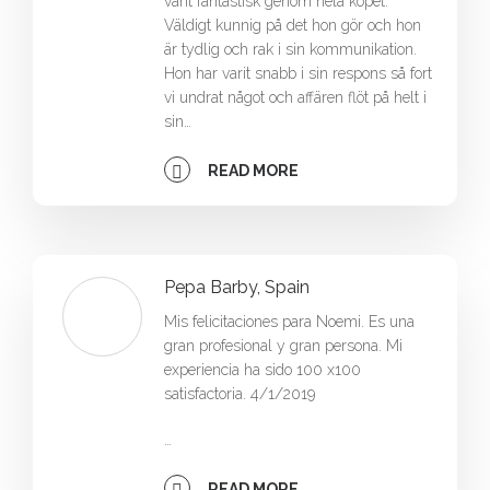
varit fantastisk genom hela köpet.
Väldigt kunnig på det hon gör och hon
är tydlig och rak i sin kommunikation.
Hon har varit snabb i sin respons så fort
vi undrat något och affären flöt på helt i
sin…
READ MORE
Pepa Barby, Spain
Mis felicitaciones para Noemi. Es una
gran profesional y gran persona. Mi
experiencia ha sido 100 x100
satisfactoria. 4/1/2019
…
READ MORE