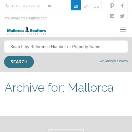
+34 639 75 95 32
ES
EN
DE
info@mallorcarealtors.com
Advanced Search
Archive for: Mallorca